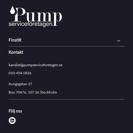
5
0
5
1
9
_
Finstilt
1
5
Kontakt
1
8
kansliet@pumpserviceforetagen.se
0
010-454 0826
6
3
Kungsgatan 37
1
5
Box 70476, 107 26 Stockholm
Följ oss
l
i