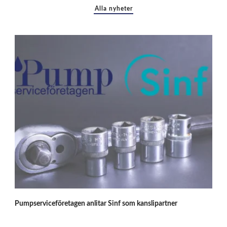
Alla nyheter
P
Pumpserviceföretagen anlitar Sinf som kanslipartner
u
m
p