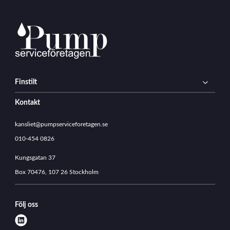
2
5
0
5
1
9
_
Finstilt
1
5
Kontakt
1
8
kansliet@pumpserviceforetagen.se
0
010-454 0826
6
3
Kungsgatan 37
1
5
Box 70476, 107 26 Stockholm
Följ oss
l