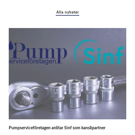
Alla nyheter
P
Pumpserviceföretagen anlitar Sinf som kanslipartner
u
m