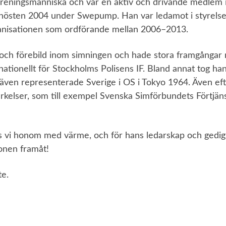
reningsmänniska och var en aktiv och drivande medlem 
 hösten 2004 under Swepump. Han var ledamot i styrels
nisationen som ordförande mellan 2006–2013.
 och förebild inom simningen och hade stora framgångar 
nationellt för Stockholms Polisens IF. Bland annat tog han
h även representerade Sverige i OS i Tokyo 1964. Även ef
rkelser, som till exempel Svenska Simförbundets Förtjäns
 vi honom med värme, och för hans ledarskap och gedi
onen framåt!
te.