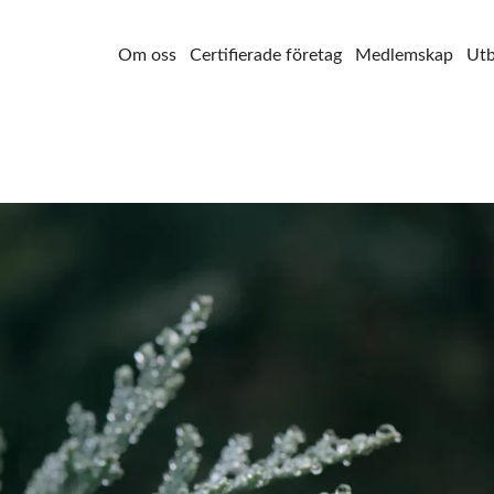
Om oss
Certifierade företag
Medlemskap
Utb