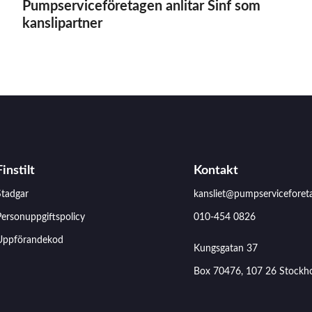
Pumpserviceföretagen anlitar Sinf som
u
kanslipartner
m
p
s
e
r
v
i
c
Finstilt
Kontakt
e
Stadgar
kansliet@pumpserviceforet
f
ö
ersonuppgiftspolicy
010-454 0826
r
Uppförandekod
Kungsgatan 37
e
t
Box 70476, 107 26 Stockh
a
g