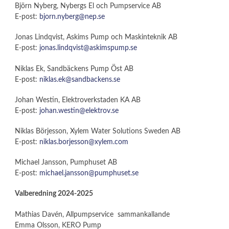
Björn Nyberg, Nybergs El och Pumpservice AB
E-post:
bjorn.nyberg@nep.se
Jonas Lindqvist, Askims Pump och Maskinteknik AB
E-post:
jonas.lindqvist@askimspump.se
Niklas Ek, Sandbäckens Pump Öst AB
E-post:
niklas.ek@sandbackens.se
Johan Westin, Elektroverkstaden KA AB
E-post:
johan.westin@elektrov.se
Niklas Börjesson, Xylem Water Solutions Sweden AB
E-post:
niklas.borjesson@xylem.com
Michael Jansson, Pumphuset AB
E-post:
michael.jansson@pumphuset.se
Valberedning 2024-2025
Mathias Davén, Allpumpservice sammankallande
Emma Olsson, KERO Pump