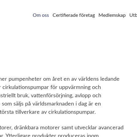
Om oss
Certifierade företag
Medlemskap
Utb
oner pumpenheter om året en av världens ledande
r cirkulationspumpar för uppvärmning och
triellt bruk, vattenförsörjning, avlopp och
 som säljs på världsmarknaden i dag är en
törsta tillverkare av cirkulationspumpar.
orer, dränkbara motorer samt utvecklar avancerad
r. Ytterligare produkter produceras inom