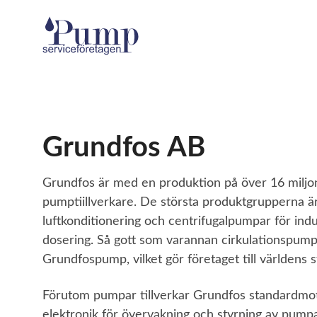
Grundfos AB
Grundfos är med en produktion på över 16 milj
pumptiillverkare. De största produktgrupperna ä
luftkonditionering och centrifugalpumpar för indus
dosering. Så gott som varannan cirkulationspump
Grundfospump, vilket gör företaget till världens s
Förutom pumpar tillverkar Grundfos standardmot
elektronik för övervakning och styrning av pumpa