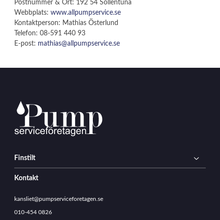
Postnummer & Ort: 192 54 Sollentuna
Webbplats:
www.allpumpservice.se
Kontaktperson: Mathias Österlund
Telefon: 08-591 440 93
E-post:
mathias@allpumpservice.se
Finstilt
Kontakt
kansliet@pumpserviceforetagen.se
010-454 0826